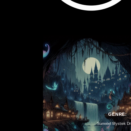
GENRE:
Surreëel Mystiek D