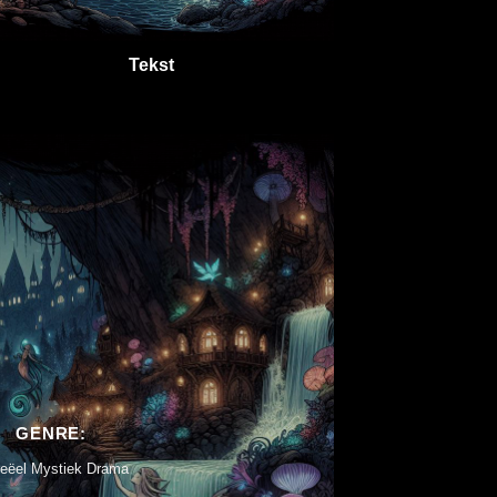
Tekst
GENRE:
reëel Mystiek Drama