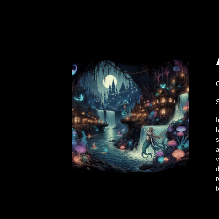
S
I
l
s
a
v
d
r
t