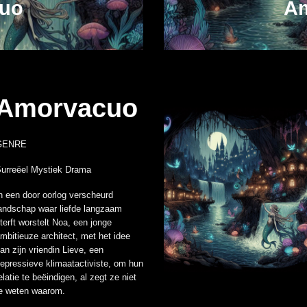
uo
A
Amorvacuo
GENRE
urreëel Mystiek Drama
n een door oorlog verscheurd
andschap waar liefde langzaam
terft worstelt Noa, een jonge
mbitieuze architect, met het idee
an zijn vriendin Lieve, een
epressieve klimaatactiviste, om hun
elatie te beëindigen, al zegt ze niet
e weten waarom.