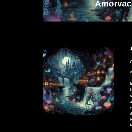
Amorvac
S
I
l
s
a
v
d
r
t