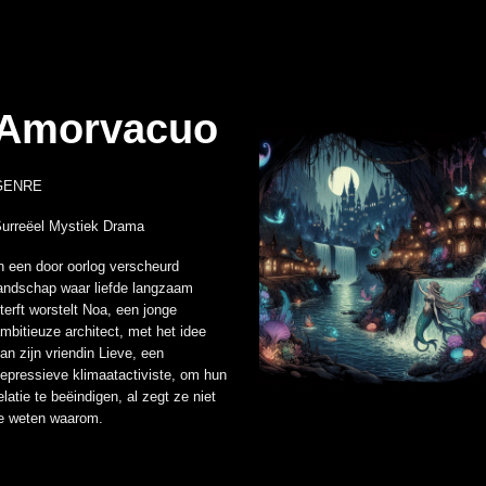
Amorvacuo
GENRE
urreëel Mystiek Drama
n een door oorlog verscheurd
andschap waar liefde langzaam
terft worstelt Noa, een jonge
mbitieuze architect, met het idee
an zijn vriendin Lieve, een
epressieve klimaatactiviste, om hun
elatie te beëindigen, al zegt ze niet
e weten waarom.