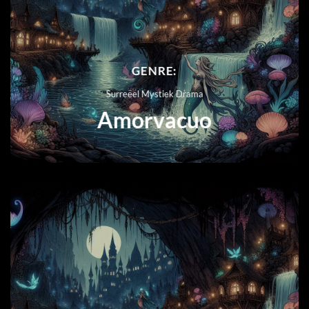
GENRE:
Surreëel Mystiek Drama
Amorvacuo