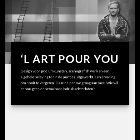
‘L ART POUR YOU
Design voor podiumkunsten, scenografish werk en een
algehele beleving tot in de puntjes uitgewerkt. Een ervaring
om nooit te vergeten. Daar helpen we graag aan mee. Wie wil
er nou geen onbetaalbare indruk achterlaten?