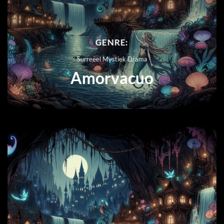
GENRE:
Surreëel Mystiek Drama
Amorvacuo