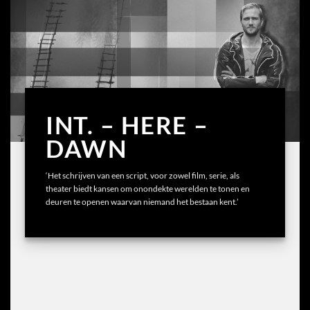
INT. – HERE –
DAWN
‘Het schrijven van een script, voor zowel film, serie, als
theater biedt kansen om onondekte werelden te tonen en
deuren te openen waarvan niemand het bestaan kent.’