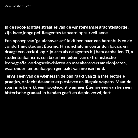
Zwarte Komedie
In de spookachtige straatjes van de Amsterdamse grachtengordel,
zijn twee jonge politieagentes te paard op surveillance.
Een oproep van ‘geluidsoverlast’ leidt hen naar een herenhuis en de
zonderlinge student Étienne. Hij is gehuld in een zijden badjas en
draagt een kerkuil op zijn arm als de agentes bij hem aanbellen. Zijn
studentenkamer is een bizar heiligdom van extremistische
iconografie, oorlogsrekwisieten en macabere verzamelobjecten,
waaronder lampenkappen gemaakt van mensenhuid.
Terwijl een van de Agentes in de ban raakt van zijn intellectuele
praatjes, ontdekt de ander explosieven en illegale wapens. Maar de
spanning bereikt een hoogtepunt wanneer Étienne een van hen een
historische granaat in handen geeft en de pin verwijdert.