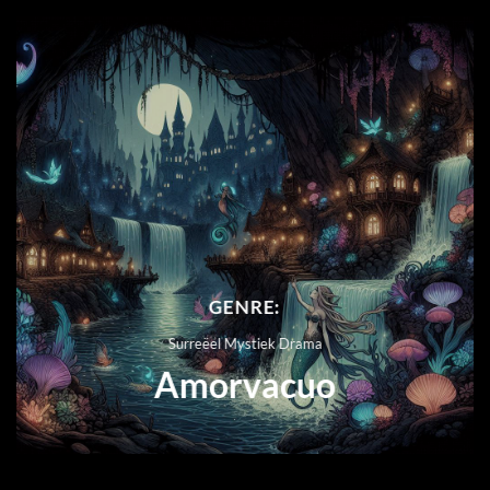
GENRE:
Surreëel Mystiek Drama
Amorvacuo