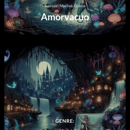
Surreëel Mystiek Drama
Amorvacuo
GENRE: